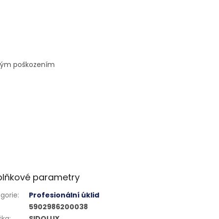
kým poškozením
lňkové parametry
gorie
:
Profesionální úklid
5902986200038
čka
:
SIDOLUX