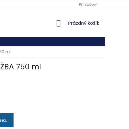
REKLAMAČNÍ ŘÁD
Přihlášení
NÁKUPNÍ
Prázdný košík
KOŠÍK
50 ml
AŽBA 750 ml
šíku