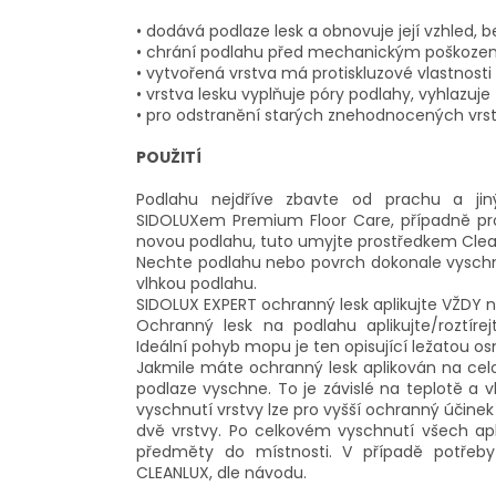
• dodává podlaze lesk a obnovuje její vzhled, b
• chrání podlahu před mechanickým poškoze
• vytvořená vrstva má protiskluzové vlastnosti
• vrstva lesku vyplňuje póry podlahy, vyhlazuje
• pro odstranění starých znehodnocených vrst
POUŽITÍ
Podlahu nejdříve zbavte od prachu a ji
SIDOLUXem Premium Floor Care, případně pros
novou podlahu, tuto umyjte prostředkem Clean
Nechte podlahu nebo povrch dokonale vyschn
vlhkou podlahu.
SIDOLUX EXPERT ochranný lesk aplikujte VŽDY 
Ochranný lesk na podlahu aplikujte/roztíre
Ideální pohyb mopu je ten opisující ležatou os
Jakmile máte ochranný lesk aplikován na celo
podlaze vyschne. To je závislé na teplotě a 
vyschnutí vrstvy lze pro vyšší ochranný účinek 
dvě vrstvy. Po celkovém vyschnutí všech ap
předměty do místnosti. V případě potřeby
CLEANLUX, dle návodu.