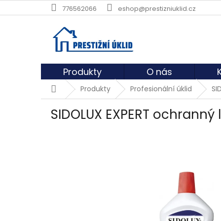
Přejít
776562066
eshop@prestizniuklid.cz
na
obsah
Produkty
O nás
Domů
Produkty
Profesionální úklid
SI
SIDOLUX EXPERT ochranný l