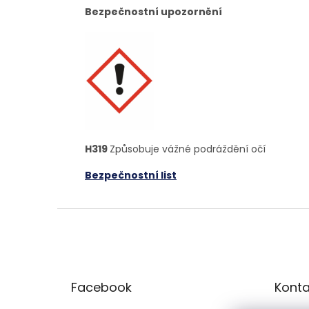
Bezpečnostní upozornění
H319
Způsobuje vážné podráždění očí
Bezpečnostní list
Z
á
p
a
t
Facebook
Konta
í