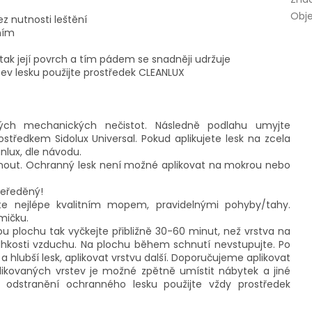
Obj
ez nutnosti leštění
ním
 tak její povrch a tím pádem se snadněji udržuje
ev lesku použijte prostředek CLEANLUX
ných mechanických nečistot. Následně podlahu umyjte
tředkem Sidolux Universal. Pokud aplikujete lesk na zcela
lux, dle návodu.
out. Ochranný lesk není možné aplikovat na mokrou nebo
neředěný!
jte nejlépe kvalitním mopem, pravidelnými pohyby/tahy.
mičku.
u plochu tak vyčkejte přibližně 30-60 minut, než vrstva na
vlhkosti vzduchu. Na plochu během schnutí nevstupujte. Po
a hlubší lesk, aplikovat vrstvu další. Doporučujeme aplikovat
likovaných vrstev je možné zpětně umístit nábytek a jiné
 odstranění ochranného lesku použijte vždy prostředek