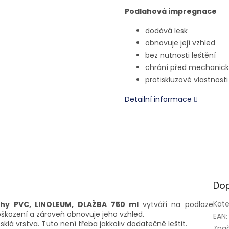
Podlahová impregnace
dodává lesk
obnovuje její vzhled
bez nutnosti leštění
chrání před mechanic
protiskluzové vlastnosti
Detailní informace
Dop
Kate
ahy PVC, LINOLEUM, DLAŽBA 750 ml
vytváří na podlaze
oškození a zároveň obnovuje jeho vzhled.
EAN
:
sklá vrstva. Tuto není třeba jakkoliv dodatečně leštit.
Zna