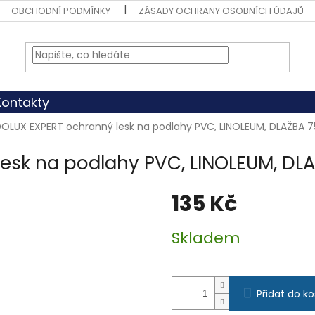
OBCHODNÍ PODMÍNKY
ZÁSADY OCHRANY OSOBNÍCH ÚDAJŮ
Kontakty
DOLUX EXPERT ochranný lesk na podlahy PVC, LINOLEUM, DLAŽBA 7
esk na podlahy PVC, LINOLEUM, DL
135 Kč
Měrná
Skladem
cena:
Přidat do ko