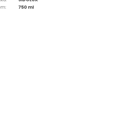
em
:
750 ml