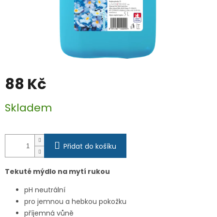
88 Kč
Měrná
Skladem
cena:
Přidat do košíku
Tekuté mýdlo na mytí rukou
pH neutrální
pro jemnou a hebkou pokožku
příjemná vůně