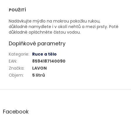
POUŽITÍ
Nadávkujte mýdlo na mokrou pokožku rukou,
důkladně namydlete i v okolí nehtů a mezi prsty. Poté
důkladně opláchněte čistou vodou.
Doplňkové parametry
Kategorie
:
Ruce a tělo
EAN
:
8594187140090
Značka
:
LAVON
Objem
:
5 litrů
Z
á
p
a
Facebook
t
í