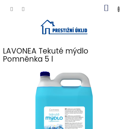
Přejít
NÁKUP
na
obsah
KOŠÍK
LAVONEA Tekuté mýdlo
Pomněnka 5 l