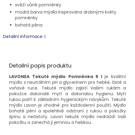
svěží vůně pomněnky
modrá barva mýdla inspirována drobnými květy
pomněnky
bohatá pěna
Detailní informace
Detailní popis produktu
LAVONEA Tekuté mýdlo Pomněnka 5 l
je kvalitní
mýdlo s neutrálním pH a glycerinem pro hebké, čisté a
voňavé ruce. Tekuté mýdlo zajistí Vašim rukám a
pokožce dokonalé mytí a dokonalou hygienu. Mytí
rukou patří k základním hygienickým návykům. Tekuté
mýdlo Lavon je vhodné pro každodenní použití. Mýdlo
bohatě pění a spolehlivě odstraní z rukou a pokožky
špínu a nečistoty. Lavon tekuté mýdlo nedráždí Vaši
pokožku a zanechá ji jemnou a hebkou.