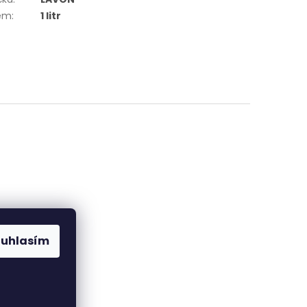
em
:
1 litr
ajů
ouhlasím