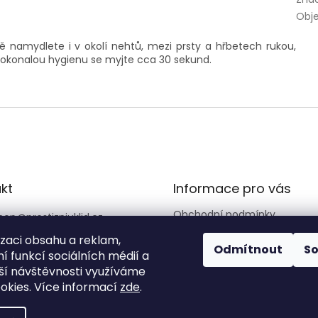
Obj
 namydlete i v okolí nehtů, mezi prsty a hřbetech rukou,
dokonalou hygienu se myjte cca 30 sekund.
kt
Informace pro vás
Obchodní podmínky
hop
@
prestizniuklid.cz
Zásady ochrany osobních úd
6562066
izaci obsahu a reklam,
Odmítnout
S
Reklamační řád
í funkcí sociálních médií a
stizniuklid
ší návštěvnosti využíváme
okies. Více informací
zde
.