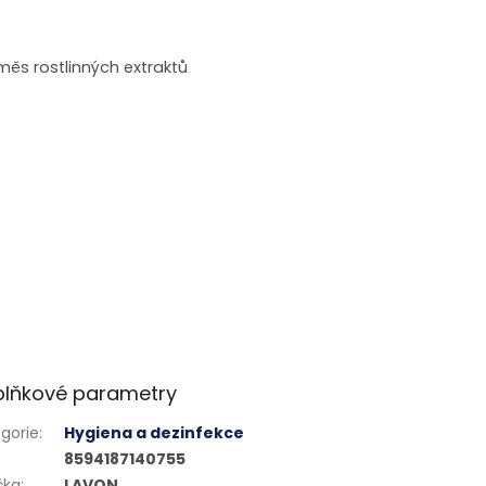
měs rostlinných extraktů
lňkové parametry
gorie
:
Hygiena a dezinfekce
8594187140755
čka
:
LAVON