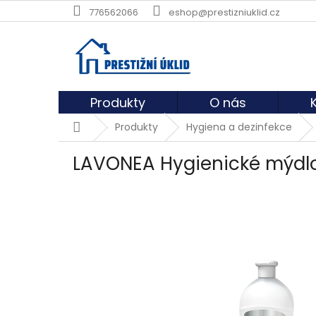
Přejít
776562066
eshop@prestizniuklid.cz
na
obsah
Produkty
O nás
Domů
Produkty
Hygiena a dezinfekce
LAVONEA Hygienické mýdlo 