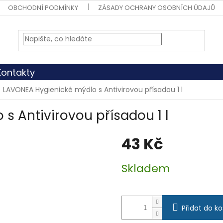
OBCHODNÍ PODMÍNKY
ZÁSADY OCHRANY OSOBNÍCH ÚDAJŮ
Kontakty
LAVONEA Hygienické mýdlo s Antivirovou přísadou 1 l
s Antivirovou přísadou 1 l
43 Kč
Měrná
Skladem
cena:
Přidat do ko