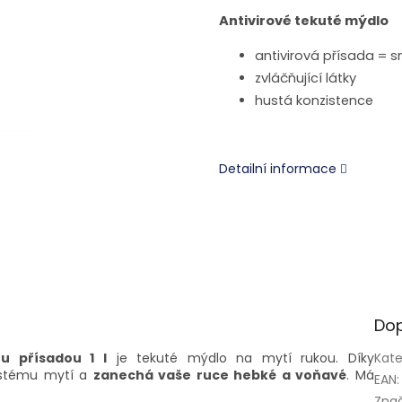
Antivirové tekuté mýdlo
antivirová přísada = s
zvláčňující látky
hustá konzistence
Detailní informace
Dop
u přísadou 1 l
je tekuté mýdlo na mytí rukou. Díky
Kate
astému mytí a
zanechá vaše ruce hebké a voňavé
. Má
EAN
:
Zna