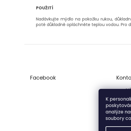
POUŽITÍ
Nadávkujte mýdlo na pokožku rukou, důkladně
poté důkladně opláchněte teplou vodou. Pro 
Z
á
p
a
t
Facebook
Konta
í
es
77
K personal
poskytován
pre
analýze na
soubory co