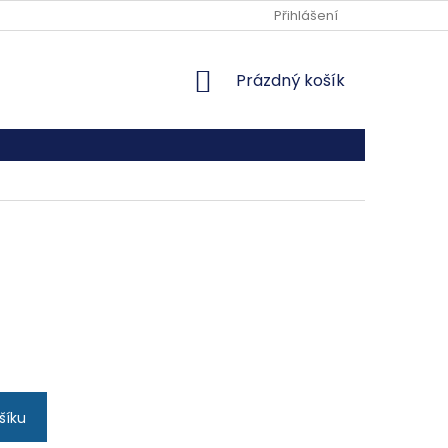
REKLAMAČNÍ ŘÁD
Přihlášení
NÁKUPNÍ
Prázdný košík
KOŠÍK
šíku