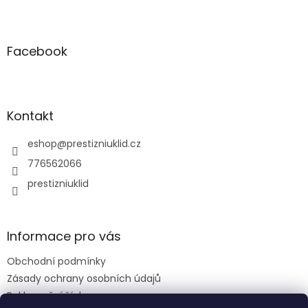
Z
á
p
a
Facebook
t
í
Kontakt
eshop
@
prestizniuklid.cz
776562066
prestizniuklid
Informace pro vás
Obchodní podmínky
Zásady ochrany osobních údajů
Reklamační řád