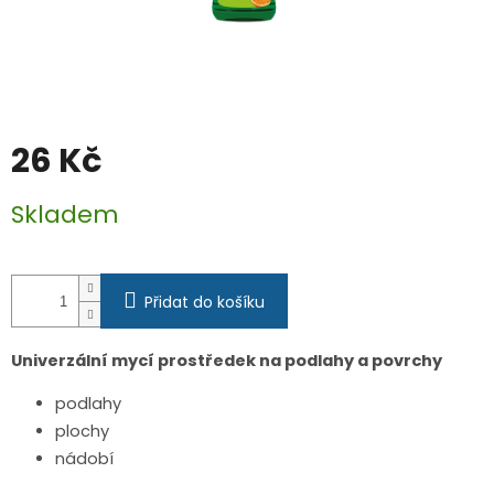
26 Kč
Měrná
Skladem
cena:
Přidat do košíku
Univerzální mycí prostředek na podlahy a povrchy
podlahy
plochy
nádobí