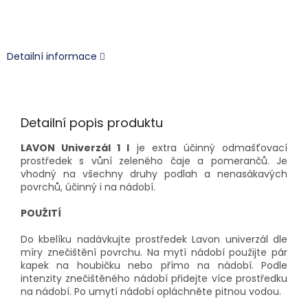
Detailní informace
Detailní popis produktu
LAVON Univerzál 1 l
je extra účinný odmašťovací
prostředek s vůní zeleného čaje a pomerančů. Je
vhodný na všechny druhy podlah a nenasákavých
povrchů, účinný i na nádobí.
POUŽITÍ
Do kbelíku nadávkujte prostředek Lavon univerzál dle
míry znečištění povrchu. Na mytí nádobí použijte pár
kapek na houbičku nebo přímo na nádobí. Podle
intenzity znečištěného nádobí přidejte více prostředku
na nádobí. Po umytí nádobí opláchněte pitnou vodou.