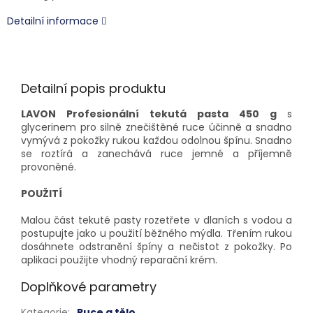
Detailní informace
Detailní popis produktu
LAVON Profesionální tekutá pasta 450 g
s
glycerinem pro silně znečištěné ruce účinně a snadno
vymývá z pokožky rukou každou odolnou špínu. Snadno
se roztírá a zanechává ruce jemné a příjemně
provoněné.
POUŽITÍ
Malou část tekuté pasty rozetřete v dlaních s vodou a
postupujte jako u použití běžného mýdla. Třením rukou
dosáhnete odstranění špíny a nečistot z pokožky.
P
o
aplikaci použijte vhodný reparační krém.
Doplňkové parametry
Kategorie
:
Ruce a tělo