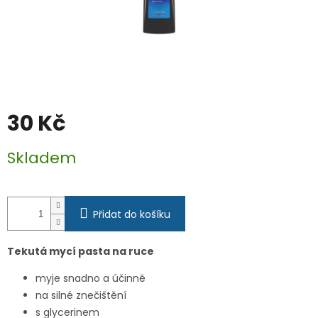
30 Kč
Měrná
Skladem
cena:
Přidat do košíku
Tekutá mycí pasta na ruce
myje snadno a účinně
na silné znečištění
s glycerinem