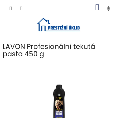
Přejít
NÁKUP
na
obsah
KOŠÍK
LAVON Profesionální tekutá
pasta 450 g