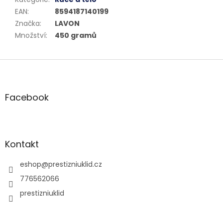
EAN
:
8594187140199
Značka
:
LAVON
Množství
:
450 gramů
Z
á
p
a
Facebook
t
í
Kontakt
eshop
@
prestizniuklid.cz
776562066
prestizniuklid