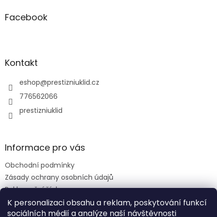
p
a
Facebook
t
í
Kontakt
eshop
@
prestizniuklid.cz
776562066
prestizniuklid
Informace pro vás
Obchodní podmínky
Zásady ochrany osobních údajů
Reklamační řád
K personalizaci obsahu a reklam, poskytování funkcí
sociálních médií a analýze naší návštěvnosti