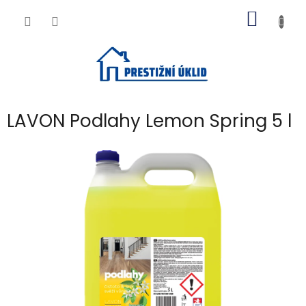
Přejít
NÁKUP
na
obsah
KOŠÍK
LAVON Podlahy Lemon Spring 5 l