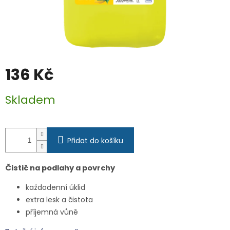
136 Kč
Měrná
Skladem
cena:
Přidat do košíku
Čistič na podlahy a povrchy
každodenní úklid
extra lesk a čistota
příjemná vůně