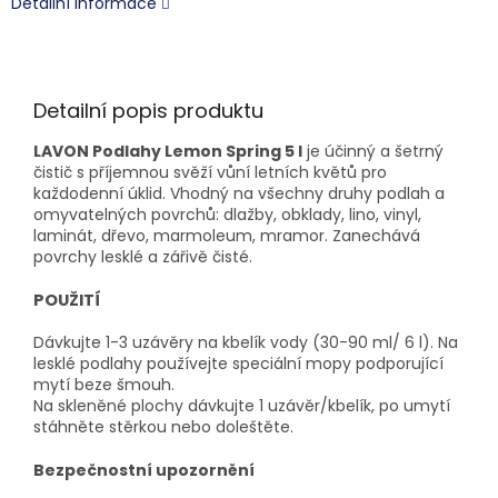
Detailní informace
Detailní popis produktu
LAVON Podlahy Lemon Spring 5 l
je účinný a šetrný
čistič s příjemnou svěží vůní letních květů pro
každodenní úklid. Vhodný na všechny druhy podlah a
omyvatelných povrchů: dlažby, obklady, lino, vinyl,
laminát, dřevo, marmoleum, mramor. Zanechává
povrchy lesklé a zářivě čisté.
POUŽITÍ
Dávkujte 1-3 uzávěry na kbelík vody (30-90 ml/ 6 l). Na
lesklé podlahy používejte speciální mopy podporující
mytí beze šmouh.
Na skleněné plochy dávkujte 1 uzávěr/kbelík, po umytí
stáhněte stěrkou nebo doleštěte.
Bezpečnostní upozornění