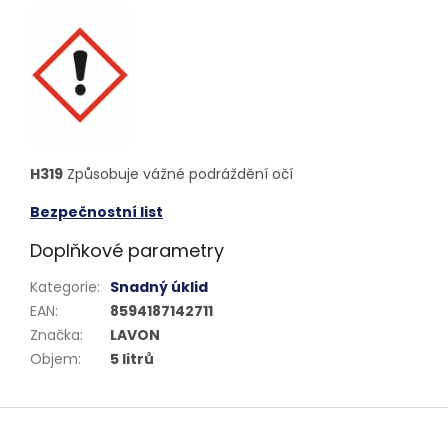
H319
Způsobuje vážné podráždění očí
Bezpečnostní list
Doplňkové parametry
Kategorie
:
Snadný úklid
EAN
:
8594187142711
Značka
:
LAVON
Objem
:
5 litrů
Z
á