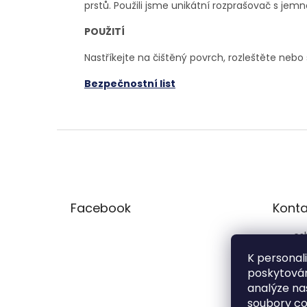
prstů.
Použili jsme unikátní rozprašovač s jemn
POUŽITÍ
Nastříkejte na čištěný povrch, rozleštěte nebo 
Bezpečnostní list
Z
á
p
a
t
Facebook
Konta
í
es
77
K personal
poskytován
pre
analýze na
soubory co