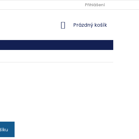
REKLAMAČNÍ ŘÁD
Přihlášení
NÁKUPNÍ
Prázdný košík
KOŠÍK
šíku