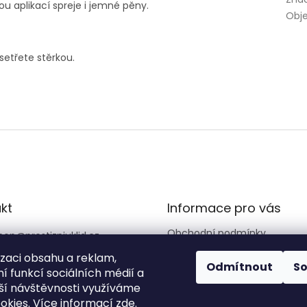
ou aplikací spreje i jemné pěny.
Obj
setřete stěrkou.
kt
Informace pro vás
Obchodní podmínky
hop
@
prestizniuklid.cz
Zásady ochrany osobních úd
6562066
izaci obsahu a reklam,
Odmítnout
S
Reklamační řád
í funkcí sociálních médií a
stizniuklid
ší návštěvnosti využíváme
okies. Více informací
zde
.