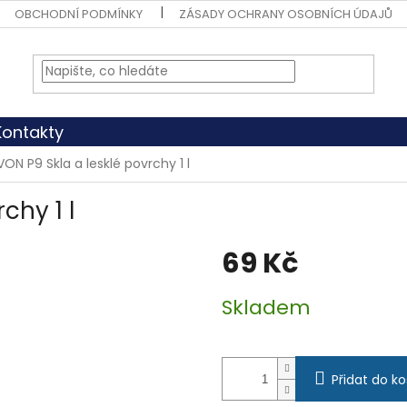
OBCHODNÍ PODMÍNKY
ZÁSADY OCHRANY OSOBNÍCH ÚDAJŮ
Kontakty
VON P9 Skla a lesklé povrchy 1 l
chy 1 l
69 Kč
Měrná
Skladem
cena:
Přidat do ko