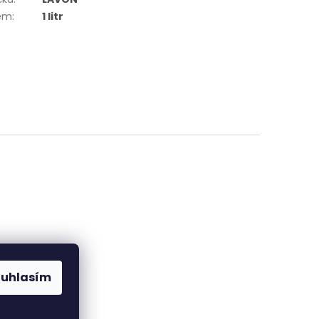
em
:
1 litr
ajů
ouhlasím