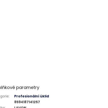
lňkové parametry
gorie
:
Profesionální úklid
8594187141257
čka
:
LAVON