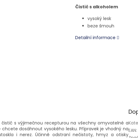
Čistič s alkoholem
vysoký lesk
beze šmouh
Detailní informace
Dop
 čistič s výjimečnou recepturou na všechny omyvatelné a
Kate
de chcete dosáhnout vysokého lesku.
Přípravek je vhodný na
EAN
:
utoskla i nerez.
Účinně odstraní nečistoty, hmyz a otisky
Zna