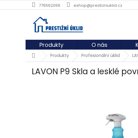
Přejít
776562066
eshop@prestizniuklid.cz
na
obsah
Produkty
O nás
Domů
Produkty
Profesionální úklid
LA
LAVON P9 Skla a lesklé povr