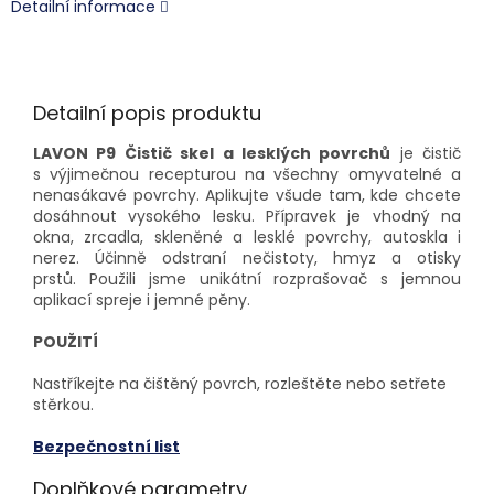
Detailní informace
Detailní popis produktu
LAVON P9 Čistič skel a lesklých povrchů
je čistič
s výjimečnou recepturou na všechny omyvatelné a
nenasákavé povrchy.
Aplikujte všude tam, kde chcete
dosáhnout vysokého lesku.
Přípravek je vhodný na
okna, zrcadla, skleněné a lesklé povrchy, autoskla i
nerez.
Účinně odstraní nečistoty, hmyz a otisky
prstů.
Použili jsme unikátní rozprašovač s jemnou
aplikací spreje i jemné pěny.
POUŽITÍ
Nastříkejte na čištěný povrch, rozleštěte nebo setřete
stěrkou.
Bezpečnostní list
Doplňkové parametry