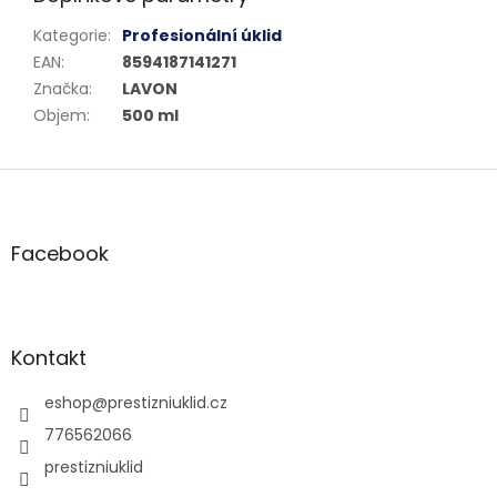
Kategorie
:
Profesionální úklid
EAN
:
8594187141271
Značka
:
LAVON
Objem
:
500 ml
Z
á
p
a
Facebook
t
í
Kontakt
eshop
@
prestizniuklid.cz
776562066
prestizniuklid