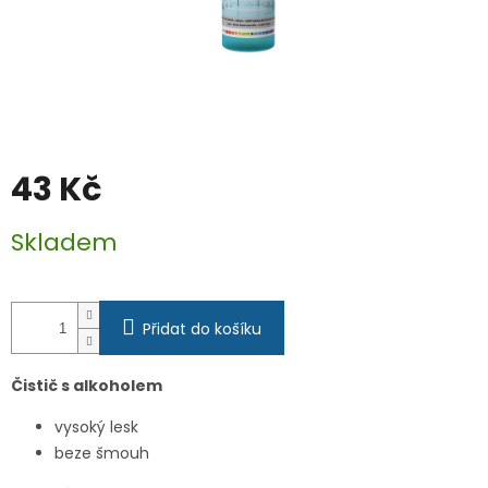
43 Kč
Měrná
Skladem
cena:
Přidat do košíku
Čistič s alkoholem
vysoký lesk
beze šmouh