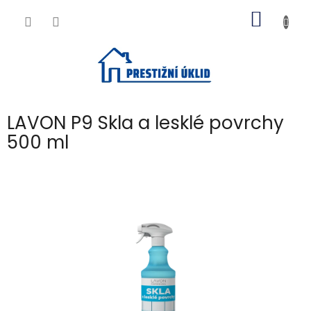
Přejít
NÁKUP
na
obsah
KOŠÍK
LAVON P9 Skla a lesklé povrchy
500 ml