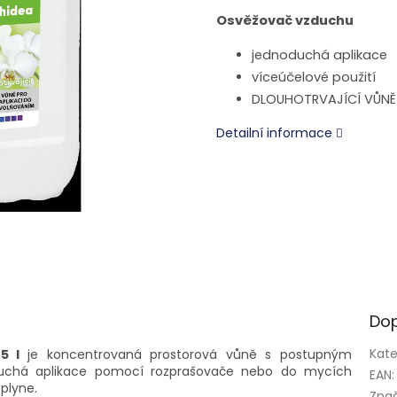
Osvěžovač vzduchu
jednoduchá aplikace
víceúčelové použití
DLOUHOTRVAJÍCÍ VŮNĚ
Detailní informace
Dop
Kate
 5 l
je koncentrovaná prostorová vůně s postupným
duchá aplikace pomocí rozprašovače nebo do mycích
EAN
:
zplyne.
Zna