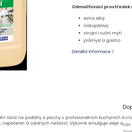
Odmašťovací prostředek n
extra silný
nízkopěnivý
strojní i ruční mytí
průmysl a gastro
Detailní informace
Dop
lní čistič na podlahy a plochy v profesionálních kuchyních i
Kate
y, napečenin či odolných nečistot. Výborně emulguje oleje a
EAN
:
Zna