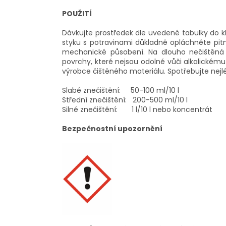
POUŽITÍ
Dávkujte prostředek dle uvedené tabulky do kbe
styku s potravinami důkladně opláchněte pitn
mechanické působení. Na dlouho nečištěná m
povrchy, které nejsou odolné vůči alkalickém
výrobce čištěného materiálu. Spotřebujte nej
Slabé znečištění: 50-100 ml/10 l
Střední znečištění: 200-500 ml/10 l
Silné znečištění: 1 l/10 l nebo koncentrát
Bezpečnostní upozornění