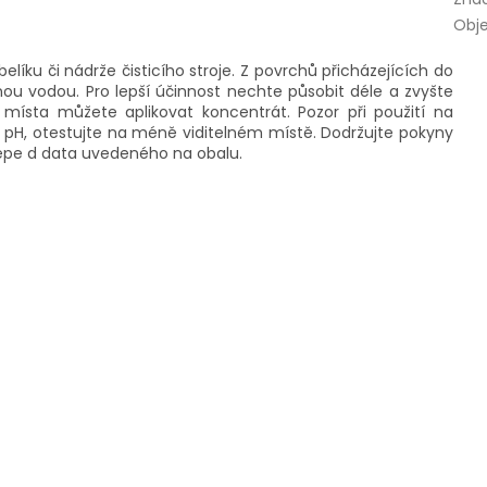
Obj
líku či nádrže čisticího stroje. Z povrchů přicházejících do
ou vodou. Pro lepší účinnost nechte působit déle a zvyšte
ísta můžete aplikovat koncentrát. Pozor při použití na
u pH, otestujte na méně viditelném místě. Dodržujte pokyny
lépe d data uvedeného na obalu.