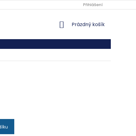
REKLAMAČNÍ ŘÁD
Přihlášení
NÁKUPNÍ
Prázdný košík
KOŠÍK
šíku