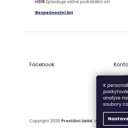
H319
Způsobuje vážné podráždění očí
Bezpečnostní list
Z
á
p
a
t
Facebook
Konta
í
es
77
K personal
poskytován
pre
analýze na
soubory co
Nastave
Copyright 2026
Prestižní úklid
. Všechna práva 