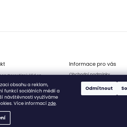
kt
Informace pro vás
Obchodní podmínky
hop
@
prestizniuklid.cz
Zásady ochrany osobních úd
6562066
izaci obsahu a reklam,
Odmítnout
S
Reklamační řád
í funkcí sociálních médií a
stizniuklid
ší návštěvnosti využíváme
okies. Více informací
zde
.
ní
vyhrazena.
Upravit nastavení cookies