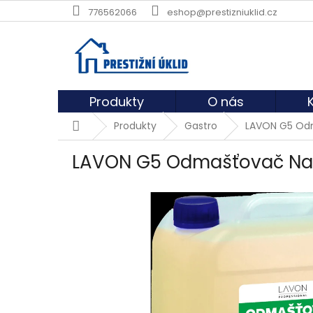
Přejít
776562066
eshop@prestizniuklid.cz
na
obsah
Produkty
O nás
Domů
Produkty
Gastro
LAVON G5 Odm
LAVON G5 Odmašťovač Natu