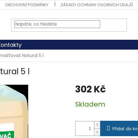
OBCHODNÍ PODMÍNKY
ZÁSADY OCHRANY OSOBNÍCH ÚDAJŮ
Kontakty
ašťovač Natural 5 l
ral 5 l
302 Kč
Měrná
Skladem
cena:
Přidat do ko