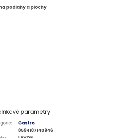
a podlahy a plochy
lňkové parametry
gorie
:
Gastro
8594187140946
čka
:
LAVON