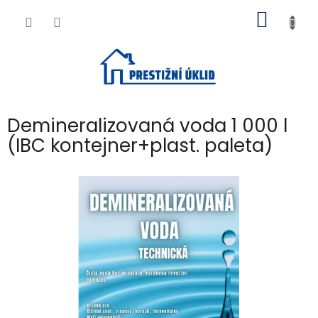
Přejít
NÁKUP
na
obsah
KOŠÍK
Demineralizovaná voda 1 000 l
(IBC kontejner+plast. paleta)