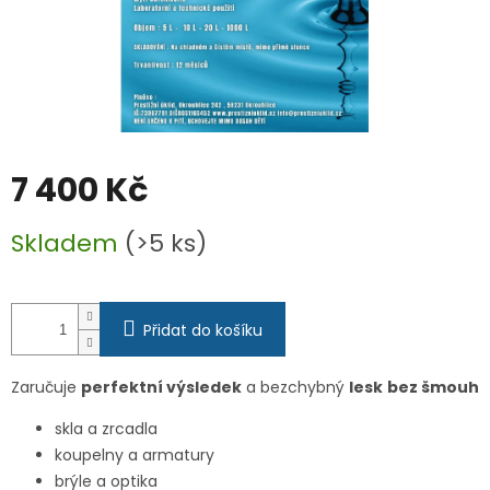
7 400 Kč
Měrná
Skladem
(>5 ks)
cena:
Přidat do košíku
Zaručuje
perfektní výsledek
a bezchybný
lesk
bez šmouh
skla a zrcadla
koupelny a armatury
brýle a optika