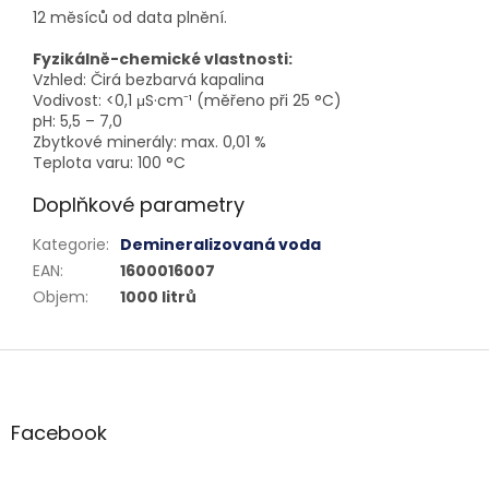
12 měsíců od data plnění.
Fyzikálně-chemické vlastnosti:
Vzhled: Čirá bezbarvá kapalina
Vodivost: <
0,1
μS·cm⁻¹ (měřeno při 25 °C)
pH: 5,5 – 7,0
Zbytkové minerály: max. 0,01 %
Teplota varu: 100 °C
Doplňkové parametry
Kategorie
:
Demineralizovaná voda
EAN
:
1600016007
Objem
:
1000 litrů
Z
á
p
a
Facebook
t
í