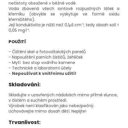
nečistoty obsažené v běžné vodě.
Voda zbavená všech iontově rozpustných látek a
křemíku (obvykle se vyskytuje ve formě oxidu
křemičitého).
Její konduktivita je nižší než 0,1
μS·cm⁻¹, tedy obsah solí <
0,05 mg·l⁻¹.
POUŽITÍ
- Čištění skel a fotovoltaických panelů
- Napouštění parních čističů, žehliček
- Mytí bez stop vodního kamene
- Technické a laboratorní účely
-
Nepoužívat k vnitřnímu užití!
Skladování:
Skladujte v uzavřených nádobách mimo přímé slunce,
v čistém a suchém prostředí.
Výrobek není klasifikován jako nebezpečný.
Uchovávejte mimo dosah dětí. Nepijte!
Trvanlivost: