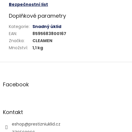
Bezpečnostní list
Doplňkové parametry
Kategorie
:
Snadný úklid
EAN
:
8595683800167
Značka
:
CLEAMEN
Množství
:
1,1 kg
Z
á
p
a
Facebook
t
í
Kontakt
eshop
@
prestizniuklid.cz