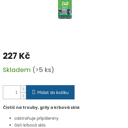
227 Kč
Měrná
Skladem
(>5 ks)
cena:
Přidat do košíku
Čistič na trouby, grily a krbová skla
odstraňuje připáleniny
čistí krbová skla