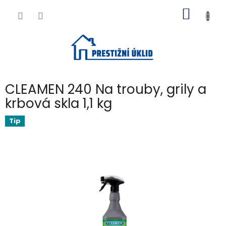
Přejít
NÁKUP
na
obsah
KOŠÍK
CLEAMEN 240 Na trouby, grily a
krbová skla 1,1 kg
Tip