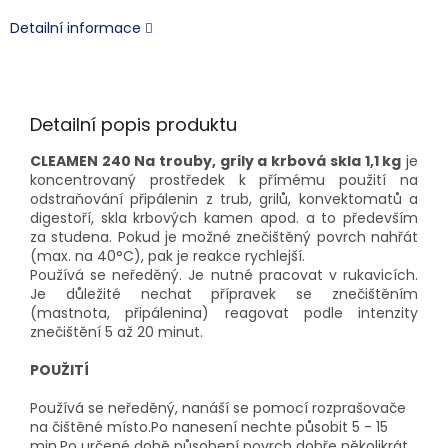
Detailní informace
Detailní popis produktu
CLEAMEN 240 Na trouby, grily a krbová skla 1,1 kg
je
koncentrovaný prostředek k přímému použití na
odstraňování připálenin z trub, grilů, konvektomatů a
digestoří, skla krbových kamen apod. a to především
za studena.
Pokud je možné znečištěný povrch nahřát
(max. na 40°C), pak je reakce rychlejší.
Používá se neředěný. Je nutné pracovat v rukavicích.
Je důležité nechat přípravek se znečištěním
(mastnota, připálenina) reagovat podle intenzity
znečištění 5 až 20 minut.
POUŽITÍ
Používá se neředěný, nanáší se pomocí rozprašovače
na čištěné místo.Po nanesení nechte působit 5 - 15
min.Po určené době působení povrch dobře několikrát