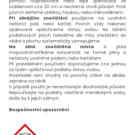
pomocí rozprašovače nebo lépe zpěňovače ze
vzdálenosti cca 20 cm a necháme chvíli působit. Poté
povrch setřeme utěrkou, houbou, nebo mikrovláknem.
Při silnějším znečištění
použijeme na uvolnění
nečistot pad, nebo kartáč. Povrch vždy nakonec
opakovaně opláchneme čistou vodou. Na čištění
podlahových ploch naředíme dle míry znečištění do
vědra a plochu systematicky vymopujeme.
Na silně znečištěná místa
a před
mopováním
stříkáme koncentrát ve formě pěny a
nečistoty uvolníme padem, nebo kartáčem.
Při pravidelném používání doporučujeme cca jednou
za týden opláchnout podlahu čistou vodou.
Prostředek není vhodný na povrchy citlivé na alkálie,
zejména na hliník.
V případě použití je nenechávejte dlouhodobě působit.
Nepoužívejte na podlahy ošetřené metalickými vosky,
došlo by k jejich odmytí.
Bezpečnostní upozornění