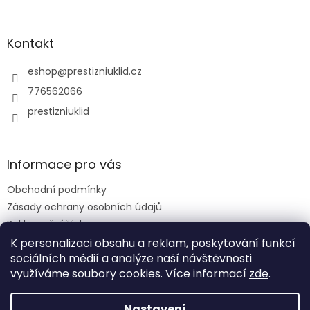
í
Kontakt
eshop
@
prestizniuklid.cz
776562066
prestizniuklid
Informace pro vás
Obchodní podmínky
Zásady ochrany osobních údajů
Reklamační řád
K personalizaci obsahu a reklam, poskytování funkcí
sociálních médií a analýze naší návštěvnosti
využíváme soubory cookies. Více informací
zde
.
Vytvořil Shoptet
Nastavení