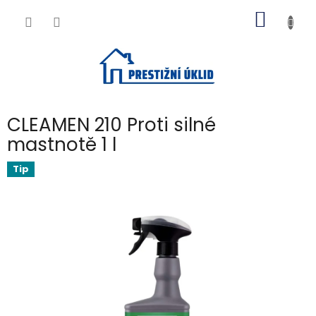
Přejít
NÁKUP
na
obsah
KOŠÍK
CLEAMEN 210 Proti silné
mastnotě 1 l
Tip