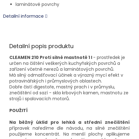
laminátové povrchy
Detailní informace
Detailní popis produktu
CLEAMEN 210 Proti silné mastnotě 1 l
- prostředek je
určen na čištění veškerých kuchyňských povrchů a
zařízení včetně nerezů a laminátových povrchů.
Má silný odmašťovací účinek a výrazný mycí efekt v
potravinářských i průmyslových oblastech.
Dobře čistí digestoře, mastný prach i v průmyslu,
znečištění od sazí - skla krbových kamen, mastnotu ze
strojů i spalovacích motorů.
POUŽITÍ
N
a běžný úklid pro lehká a střední znečištění
přípravek naředíme dle návodu, na silné znečištění
použijeme koncentrát. Na menší plochy aplikujeme