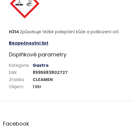
H314
Způsobuje těžké poleptání kůže a poškození očí
Bezpečnostní list
Doplňkové parametry
Kategorie
:
Gastro
EAN
:
8595683802727
Značka
:
CLEAMEN
Objem
:
1 litr
Z
á
p
a
Facebook
t