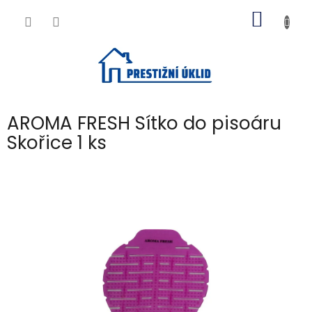
Přejít
NÁKUP
na
obsah
KOŠÍK
AROMA FRESH Sítko do pisoáru
Skořice 1 ks