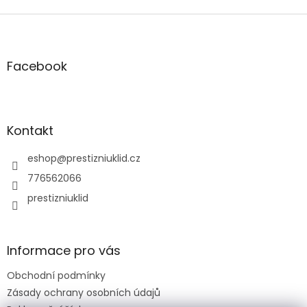
Z
á
p
a
Facebook
t
í
Kontakt
eshop
@
prestizniuklid.cz
776562066
prestizniuklid
Informace pro vás
Obchodní podmínky
Zásady ochrany osobních údajů