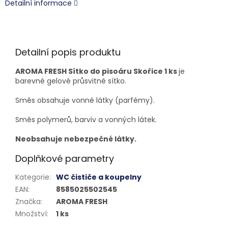
Detailní informace
Detailní popis produktu
AROMA FRESH Sítko do pisoáru Skořice 1 ks
je
barevné gelové průsvitné sítko.
Směs obsahuje vonné látky (parfémy).
Směs polymerů, barviv a vonných látek.
Neobsahuje nebezpečné látky.
Doplňkové parametry
Kategorie
:
WC čističe a koupelny
EAN
:
8585025502545
Značka
:
AROMA FRESH
Množství
:
1 ks