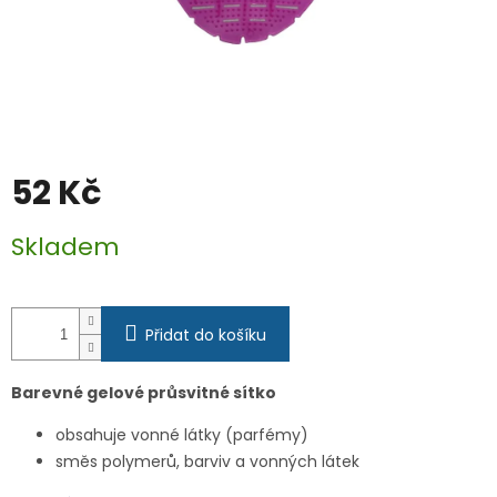
52 Kč
Měrná
Skladem
cena:
Přidat do košíku
Barevné gelové průsvitné sítko
obsahuje vonné látky (parfémy)
směs polymerů, barviv a vonných látek