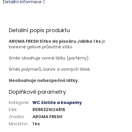
Detailní informace
Detailní popis produktu
AROMA FRESH Sítko do pisoáru Jablko 1 ks
je
barevné gelové průsvitné sítko.
Směs obsahuje vonné látky (parfémy).
Směs polymerů, barviv a vonných látek.
Neobsahuje nebezpečné látky.
Doplňkové parametry
Kategorie
:
WC čističe a koupelny
EAN
:
8596321024815
Značka
:
AROMA FRESH
Množství
:
1 ks