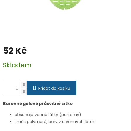
52 Kč
Měrná
Skladem
cena:
Přidat do košíku
Barevné gelové průsvitné sítko
obsahuje vonné látky (parfémy)
směs polymerů, barviv a vonných látek