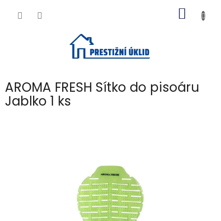
Přejít
NÁKUP
na
obsah
KOŠÍK
AROMA FRESH Sítko do pisoáru
Jablko 1 ks