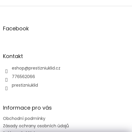
Z
á
p
a
Facebook
t
í
Kontakt
eshop
@
prestizniuklid.cz
776562066
prestizniuklid
Informace pro vás
Obchodní podmínky
Zásady ochrany osobních údajů